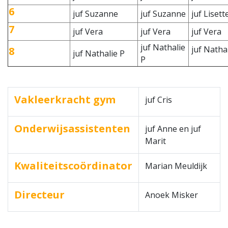
6
juf Suzanne
juf Suzanne
juf Lisett
7
juf Vera
juf Vera
juf Vera
juf Nathalie
juf Nathal
8
juf Nathalie P
P
Vakleerkracht gym
juf Cris
Onderwijsassistenten
juf Anne en juf
Marit
Kwaliteitscoördinator
Marian Meuldijk
Directeur
Anoek Misker