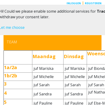
|
INLOGGEN
REGISTEREN
Hi! Could we please enable some additional services for
Tra
Toggle 
withdraw your consent later.
Let me choose
TEAM
Woen
Maandag
Dinsdag
1a/2a
juf Mariska
juf Mariska
juf Biond
1b/2b
juf Michelle
juf Michelle
juf Michel
3
juf Sarah
juf Sarah
juf Sarah
juf Natha
4
juf Sandra
juf Sandra
5
juf Pauline
juf Pauline
juf Else-